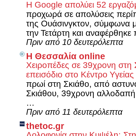
Η Google απολύει 52 εργαζ
προχωρά σε απολύσεις περίπ
της Ουάσινγκτον, σύμφωνα 
την Τετάρτη και αναφέρθηκε 
Πριν από 10 δευτερόλεπτα
Η Θεσσαλία online
Χειροπέδες σε 39χρονη στη Σ
επεισόδιο στο Κέντρο Υγεία
πρωί στη Σκιάθο, από αστυν
Σκιάθου, 39χρονη αλλοδαπή,
…
Πριν από 11 δευτερόλεπτα
thetoc.gr
Δολοφονία στην Κυψέλη: Στη