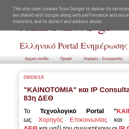
This site uses cookies from Google to deliver its services
are shared with Google along with performance and securi
ALL NEWS gr
statistics, and to detect and address abuse.
Ελληνικό Portal Ενημέρωσης
Αρχική σελίδα
Προφίλ
Χορηγίες - Συνεργασίες
09/09/18
"ΚΑΙΝΟΤΟΜΙΑ" και IP Consult
83η ΔΕΘ
Το
Τεχνολογικό Portal "
ΚΑΙ
ως
Χορηγός Επικοινωνίας
και
ΔΕΘ
και
μαζί του συμμετέχουν
οι
IP 