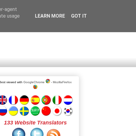
er-agent
rate usage
LEARN MORE
GOT IT
Best viewed with
GoogleChrome
-
MozillaFirefox
133 Website Translators