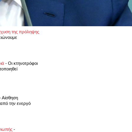
σχυση της πρόληψης
ειώνουμε
ριά
-
Οι κτηνοτρόφοι
οποιηθεί
-
Αίσθηση
 από την ενεργό
 σιωπής
-