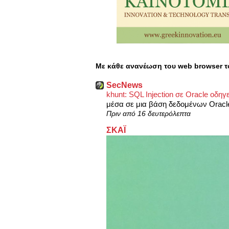
Με κάθε ανανέωση του web browser τ
SecNews
khunt: SQL Injection σε Oracle ο
μέσα σε μια βάση δεδομένων Oracle
Πριν από 16 δευτερόλεπτα
ΣΚΑΪ