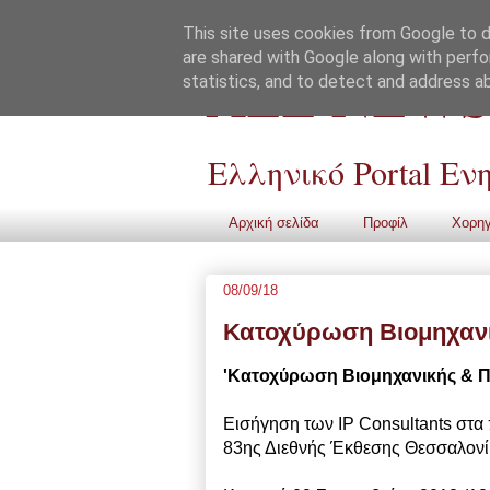
This site uses cookies from Google to de
are shared with Google along with perfo
ALL NEWS
statistics, and to detect and address a
Ελληνικό Portal Ε
Αρχική σελίδα
Προφίλ
Χορηγ
08/09/18
Κατοχύρωση Βιομηχανικ
'Κατοχύρωση Βιομηχανικής & Πν
Εισήγηση των IP Consultants στα 
83ης Διεθνής Έκθεσης Θεσσαλον