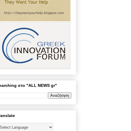
earching στο "ALL NEWS gr"
ranslate