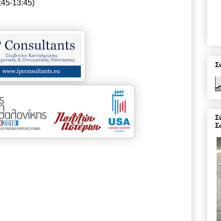
:45-13:45)
Σ
Σ
Σ