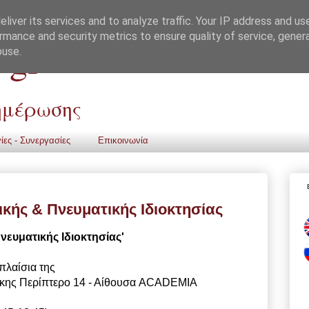
liver its services and to analyze traffic. Your IP address and us
rmance and security metrics to ensure quality of service, gene
 gr
buse.
νημέρωσης
ίες - Συνεργασίες
Επικοινωνία
ής & Πνευματικής Ιδιοκτησίας
ευματικής Ιδιοκτησίας'
πλαίσια της
ίκης
Περίπτερο 14 - Αίθουσα ACADEMIA