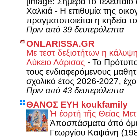
[image: Σήμερα το τελευταίο
Χαλκιά - Η επιθυμία της οικ
πραγματοποιείται η κηδεία του
Πριν από 39 δευτερόλεπτα
ONLARISSA.GR
Με τεστ δεξιοτήτων η κάλυψ
Λύκειο Λάρισας
-
Το Πρότυπο
τους ενδιαφερόμενους μαθητές
σχολικό έτος 2026-2027, έχου
Πριν από 43 δευτερόλεπτα
ΘΑΝΟΣ ΕΥΗ koukfamily
Ἡ ἑορτή τῆς Θείας Μ
Ἀποσπάσματα ἀπό ὁμιλ
Γεωργίου Καψάνη (198