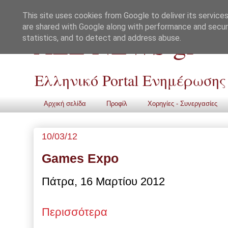
This site uses cookies from Google to deliver its services
are shared with Google along with performance and securi
ALL NEWS gr
statistics, and to detect and address abuse.
Ελληνικό Portal Ενημέρωσης
Αρχική σελίδα
Προφίλ
Χορηγίες - Συνεργασίες
10/03/12
Games Expo
Πάτρα, 16 Μαρτίου 2012
Περισσότερα