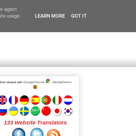
er-agent
rate usage
LEARN MORE
GOT IT
Best viewed with
GoogleChrome
-
MozillaFirefox
133 Website Translators