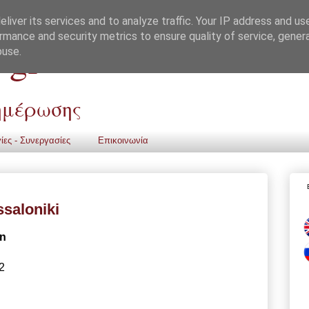
liver its services and to analyze traffic. Your IP address and us
rmance and security metrics to ensure quality of service, gene
 gr
buse.
νημέρωσης
ίες - Συνεργασίες
Επικοινωνία
saloniki
gn
2