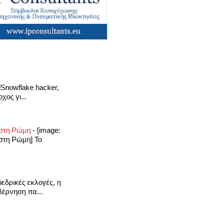
Snowflake hacker,
ος γι...
ς στη Ρώμη
-
[image:
 στη Ρώμη] Το
εδρικές εκλογές, η
βέρνηση πα...