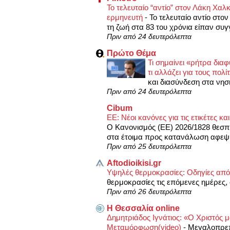
Το τελευταίο “αντίο” στον Λάκη Χα
ερμηνευτή
-
Το τελευταίο αντίο στο
τη ζωή στα 83 του χρόνια είπαν συγγε
Πριν από 24 δευτερόλεπτα
Πρώτο Θέμα
Τι σημαίνει «ρήτρα διαφ
τι αλλάζει για τους πολί
και διασύνδεση στα νησι
Πριν από 24 δευτερόλεπτα
Cibum
ΕΕ: Νέοι κανόνες για τις ετικέτες 
Ο Κανονισμός (ΕΕ) 2026/1828 θεσπί
στα έτοιμα προς κατανάλωση αφεψή
Πριν από 25 δευτερόλεπτα
Aftodioikisi.gr
Υψηλές θερμοκρασίες: Οδηγίες α
θερμοκρασίες τις επόμενες ημέρες,
Πριν από 26 δευτερόλεπτα
Η Θεσσαλία online
Δημητριάδος Ιγνάτιος: «Ο Χριστός 
Μεταμόρφωση(video)
-
Μεγαλοπρεπ