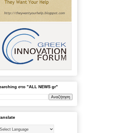
earching στο "ALL NEWS gr"
ranslate