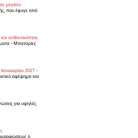
τον μεγάλο
κής, που έφυγε από
 και ανθεκτικότητα,
όματα - Μπαταρίες
η Ιανουαρίου 2027
-
δατικό αφέψημα και
νώσεις για υψηλές
η
εταμορφώσεως η