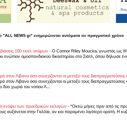
ο "ALL NEWS gr" ενημερώνεται αυτόματα σε πραγματικό χρόνο
βιάσεις 100 εκατ. ατόμων
-
Ο Connor Riley Moucka, γνωστός ως ￼
 ενώπιον ομοσπονδιακού δικαστηρίου στο Σιάτλ, όπου δήλωσε ένοχ
ρά στον Λίβανο όσο συνεχίζονται οι μεταξύ τους διαπραγματεύσει
ρά στον Λίβανο όσο συνεχίζονται οι μεταξύ τους διαπραγματεύσεις
 δύο χωριά του νοτίου Λ...
ιξη ενόψει των προεδρικών εκλογών
-
*Οκτώ μήνες πριν από τις προ
υς αυξάνεται στην Γαλλία, αν και παραμένει λιγότερο ορατή. Η κυ