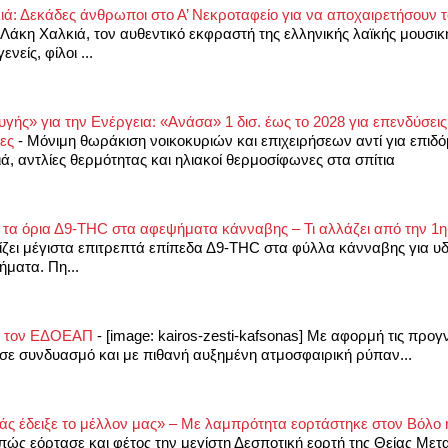
λκιά: Δεκάδες άνθρωποι στο Α’ Νεκροταφείο για να αποχαιρετήσουν 
ν Λάκη Χαλκιά, τον αυθεντικό εκφραστή της ελληνικής λαϊκής μουσι
νείς, φίλοι ...
υγής» για την Ενέργεια: «Ανάσα» 1 δισ. έως το 2028 για επενδύσεις
τες
-
Μόνιμη θωράκιση νοικοκυριών και επιχειρήσεων αντί για επιδ
ά, αντλίες θερμότητας και ηλιακοί θερμοσίφωνες στα σπίτια
και τα όρια Δ9-THC στα αφεψήματα κάνναβης – Τι αλλάζει από την 1
ζει μέγιστα επιτρεπτά επίπεδα Δ9-THC στα φύλλα κάνναβης για υ
ματα. Πη...
πό τον ΕΔΟΕΑΠ
-
[image: kairos-zesti-kafsonas] Με αφορμή τις προγ
 σε συνδυασμό και με πιθανή αυξημένη ατμοσφαιρική ρύπαν...
μάς έδειξε το μέλλον μας» – Με λαμπρότητα εορτάστηκε στον Βόλο 
ώς εόρτασε και φέτος την μεγίστη Δεσποτική εορτή της Θείας Μ