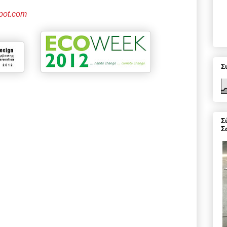
spot.com
Σ
Σ
Σ