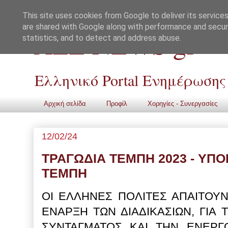
This site uses cookies from Google to deliver its services
are shared with Google along with performance and securi
ALL NEWS gr
statistics, and to detect and address abuse.
Ελληνικό Portal Ενημέρωσης
Αρχική σελίδα
Προφίλ
Χορηγίες - Συνεργασίες
12/02/24
ΤΡΑΓΩΔΙΑ ΤΕΜΠΗ 2023 - ΥΠ
ΤΕΜΠΗ
ΟΙ ΕΛΛΗΝΕΣ ΠΟΛΙΤΕΣ ΑΠΑΙΤΟΥ
ΕΝΑΡΞΗ ΤΩΝ ΔΙΑΔΙΚΑΣΙΩΝ, ΓΙΑ
ΣΥΝΤΑΓΜΑΤΟΣ ΚΑΙ ΤΗΝ ΕΝΕΡ