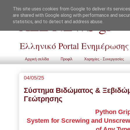
This site uses cookies from Google to deliver its services
are shared with Google along with performance and securi
ALL NEWS gr
statistics, and to detect and address abuse.
Ελληνικό Portal Ενημέρωσης
Αρχική σελίδα
Προφίλ
Χορηγίες - Συνεργασίες
04/05/25
Σύστημα Βιδώματος & Ξεβιδώ
Γεώτρησης
Python Gri
System for Screwing and Unscrewi
of Any Typ