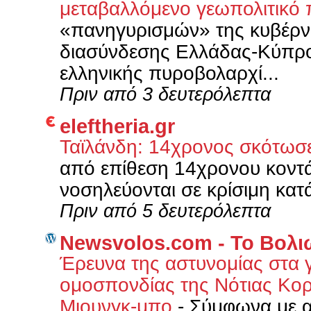
μεταβαλλόμενο γεωπολιτικό
«πανηγυρισμών» της κυβέρνη
διασύνδεσης Ελλάδας-Κύπρου 
ελληνικής πυροβολαρχί...
Πριν από 3 δευτερόλεπτα
eleftheria.gr
Ταϊλάνδη: 14χρονος σκότω
από επίθεση 14χρονου κοντά
νοσηλεύονται σε κρίσιμη κατ
Πριν από 5 δευτερόλεπτα
Newsvolos.com - Το Βολι
Έρευνα της αστυνομίας στα 
ομοσπονδίας της Νότιας Κορ
Μιουνγκ-μπο
-
Σύμφωνα με 