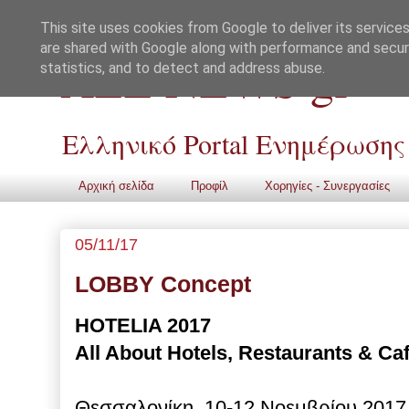
This site uses cookies from Google to deliver its services
are shared with Google along with performance and securi
ALL NEWS gr
statistics, and to detect and address abuse.
Ελληνικό Portal Ενημέρωσης
Αρχική σελίδα
Προφίλ
Χορηγίες - Συνεργασίες
05/11/17
LOBBY Concept
HOTELIA 2017
All About Hotels, Restaurant
s & Ca
Θεσσαλονίκη, 10-12 Νοεμβρίου 2017