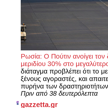
Ρωσία: Ο Πούτιν ανοίγει τον
μεριδίου 30% στο μεγαλύτε
διάταγμα προβλέπει ότι το μ
ξένους αγοραστές, και απαιτ
πυρήνα των δραστηριοτήτω
Πριν από 38 δευτερόλεπτα
gazzetta.gr