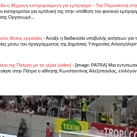
άδα η 46χρονη κατηγορούμενη για εμπρησμό – Την Παρασκευή στη
κατηγορείται για εμπλοκή της στην υπόθεση του φονικού εμπρησμ
ισης Οργανωμέ...
 νέες θέσεις εργασίας
-
Άνοιξε η διαδικασία υποβολής αιτήσεων για 
ίας μέσω του προγράμματος της Δημόσιας Υπηρεσίας Απασχόλησης
κια της Πάτρας με τα χέρια (video)
-
[image: PATRA] Μια εντυπωσι
ίησε στην Πάτρα ο αθλητής Κωνσταντίνος Αλεξόπουλος, επιλέγοντα