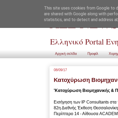
This site uses cookies from Google to de
are shared with Google along with perfo
ALL NEWS
statistics, and to detect and address a
Ελληνικό Portal Ε
Αρχική σελίδα
Προφίλ
Χορηγ
08/09/17
Κατοχύρωση Βιομηχανικ
'Κατοχύρωση Βιομηχανικής & Πν
Εισήγηση των IP Consultants στα 
82η Διεθνής Έκθεση Θεσσαλονίκη
Περίπτερο 14 - Αίθουσα ACADEM