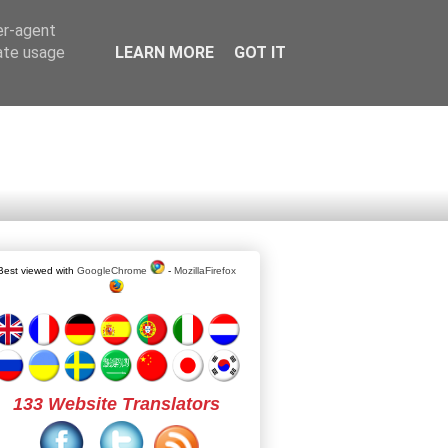
er-agent
rate usage
LEARN MORE
GOT IT
Best viewed with
GoogleChrome
-
MozillaFirefox
133 Website Translators