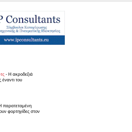
ρτς
-
Η ακροδεξιά
 έναντι του
Η παρατεταμένη
νουν φορτηγίδες στον