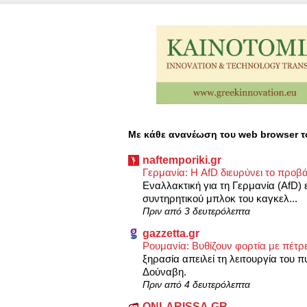
Με κάθε ανανέωση του web browser τ
naftemporiki.gr
Γερμανία: Η AfD διευρύνει το προβά
Εναλλακτική για τη Γερμανία (AfD) 
συντηρητικού μπλοκ του καγκελ...
Πριν από 3 δευτερόλεπτα
gazzetta.gr
Ρουμανία: Βυθίζουν φορτία με πέτ
ξηρασία απειλεί τη λειτουργία του 
Δούναβη.
Πριν από 4 δευτερόλεπτα
ONLARISSA.GR