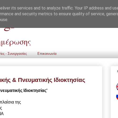
liver its services and to analyze traffic. Your IP address and us
rmance and security metrics to ensure quality of service, gene
 gr
buse.
νημέρωσης
ίες - Συνεργασίες
Επικοινωνία
ής & Πνευματικής Ιδιοκτησίας
ευματικής Ιδιοκτησίας'
πλαίσια της
ς
IA