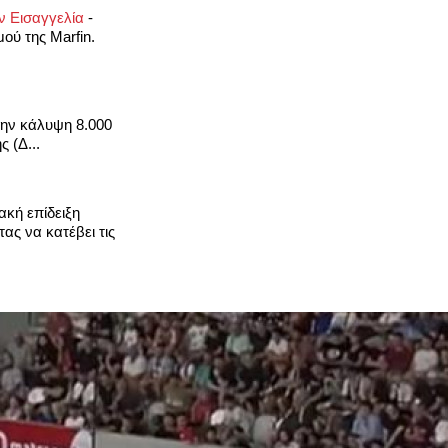
ν Εισαγγελία
-
ού της Marfin.
την κάλυψη 8.000
 (Δ...
ακή επίδειξη
ς να κατέβει τις