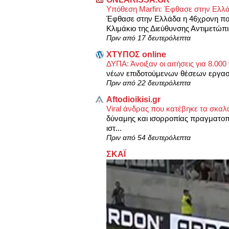
Υπόθεση Marfin: Έφθασε στην Ελλ
Έφθασε στην Ελλάδα η 46χρονη που 
Κλιμάκιο της Διεύθυνσης Αντιμετώπ
Πριν από 17 δευτερόλεπτα
XΤΥΠΟΣ online
ΔΥΠΑ: Άνοιξαν οι αιτήσεις για 8.000
νέων επιδοτούμενων θέσεων εργασ
Πριν από 22 δευτερόλεπτα
Aftodioikisi.gr
Viral άνδρας που κατέβηκε τα σκαλά
δύναμης και ισορροπίας πραγματοπο
ιστ...
Πριν από 54 δευτερόλεπτα
ΣΚΑΪ