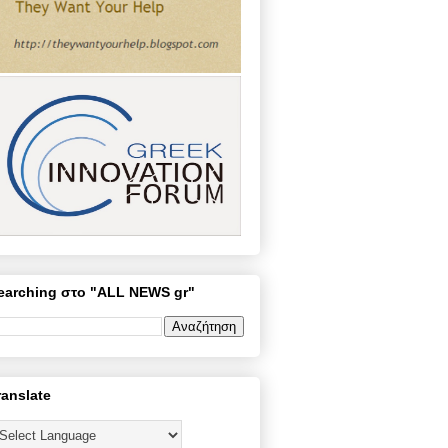
earching στο "ALL NEWS gr"
ranslate