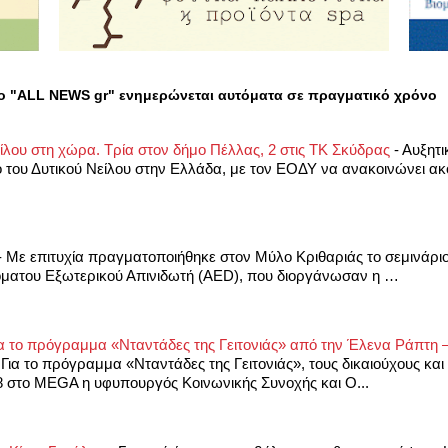
ο "ALL NEWS gr" ενημερώνεται αυτόματα σε πραγματικό χρόνο
είλου στη χώρα. Τρία στον δήμο Πέλλας, 2 στις ΤΚ Σκύδρας
-
Αυξητι
ό του Δυτικού Νείλου στην Ελλάδα, με τον ΕΟΔΥ να ανακοινώνει α
-
Με επιτυχία πραγματοποιήθηκε στον Μύλο Κριθαριάς το σεμινάρι
ματου Εξωτερικού Απινιδωτή (AED), που διοργάνωσαν η …
ια το πρόγραμμα «Νταντάδες της Γειτονιάς» από την Έλενα Ράπτη 
-
Για το πρόγραμμα «Νταντάδες της Γειτονιάς», τους δικαιούχους και 
8 στο MEGA η υφυπουργός Κοινωνικής Συνοχής και Ο...