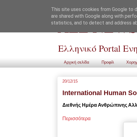
This site uses cookies from Google to de
are shared with Google along with perfo
ALL NEWS
statistics, and to detect and address a
Ελληνικό Portal Ε
Αρχική σελίδα
Προφίλ
Χορηγ
20/12/15
International Human Sol
Διεθνής Ημέρα Ανθρώπινης Αλλη
Περισσότερα