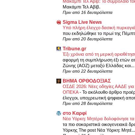
Μακάμπι Τελ Αβίβ: Το συμβόλαιο το
Μακάμπι Τελ Αβίβ.
Πριν από 16 δευτερόλεπτα
Sigma Live News
Υπό πλήρη έλεγχο δασική πυρκαγι
που εκδηλώθηκε το πρωί της Πέμπτη
Πριν από 20 δευτερόλεπτα
Tribune.gr
Έξι χρόνια από τη μερική οριοθέτ
αφορμή τη συμπλήρωση έξι ετών απ
Ζώνης (ΑΟΖ) μεταξύ Ελλάδας και... 
Πριν από 22 δευτερόλεπτα
ΒΗΜΑ ΟΡΘΟΔΟΞΙΑΣ
ΟΣΔΕ 2026: Νέες οδηγίες ΑΑΔΕ για 
ΟΠΕΚΑ
-
Το ακόλουθο άρθρο προέρ
έλεγχοι, υποχρεωτική ψηφιακή απο
Πριν από 28 δευτερόλεπτα
στο Καρφί
Νέα Υόρκη: Μητέρα δολοφόνησε τα 4 
τα πιο σοκαριστικά οικογενειακά δ
Υόρκης The post Νέα Υόρκη: Μητέ..