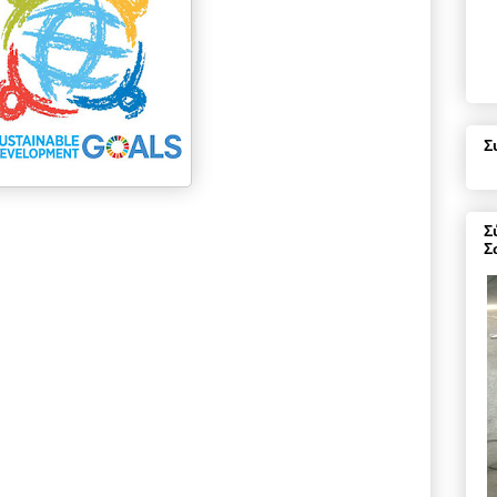
Σ
Σ
Σ