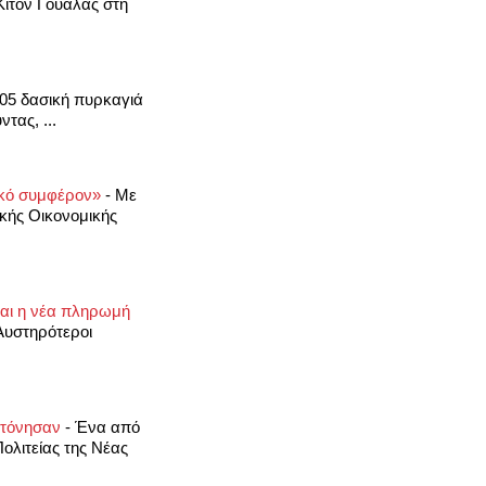
Κίτον Γουάλας στη
:05 δασική πυρκαγιά
τας, ...
νικό συμφέρον»
-
Με
κής Οικονομικής
και η νέα πληρωμή
Αυστηρότεροι
οκτόνησαν
-
Ένα από
ολιτείας της Νέας