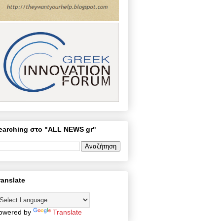
earching στο "ALL NEWS gr"
ranslate
owered by
Translate