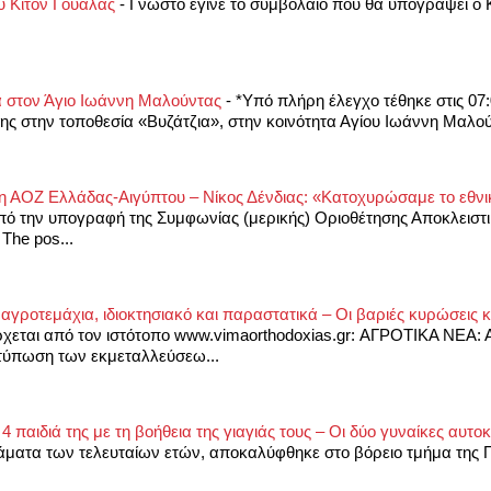
υ Κίτον Γουάλας
-
Γνωστό έγινε το συμβόλαιο που θα υπογράψει ο 
ά στον Άγιο Ιωάννη Μαλούντας
-
*Υπό πλήρη έλεγχο τέθηκε στις 07
ς στην τοποθεσία «Βυζάτζια», στην κοινότητα Αγίου Ιωάννη Μαλούν
ηση ΑΟΖ Ελλάδας-Αιγύπτου – Νίκος Δένδιας: «Κατοχυρώσαμε το εθ
ό την υπογραφή της Συμφωνίας (μερικής) Οριοθέτησης Αποκλειστι
The pos...
αγροτεμάχια, ιδιοκτησιακό και παραστατικά – Οι βαριές κυρώσεις 
χεται από τον ιστότοπο www.vimaorthodoxias.gr: ΑΓΡΟΤΙΚΑ ΝΕΑ: 
τύπωση των εκμεταλλεύσεω...
παιδιά της με τη βοήθεια της γιαγιάς τους – Οι δύο γυναίκες αυτ
ράματα των τελευταίων ετών, αποκαλύφθηκε στο βόρειο τμήμα της Π
.