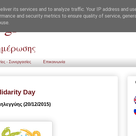
liver its services and to analyze traffic. Your IP address and us
rmance and security metrics to ensure quality of service, gene
 gr
buse.
νημέρωσης
ίες - Συνεργασίες
Επικοινωνία
idarity Day
λεγγύης (20/12/2015)