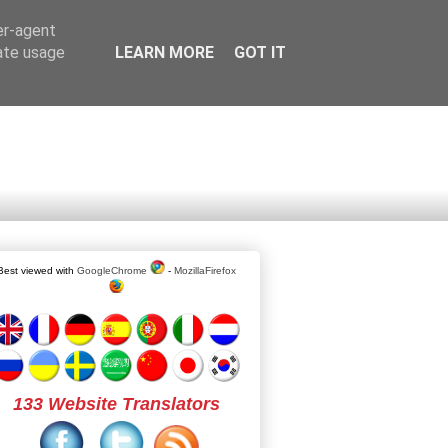
er-agent
rate usage
LEARN MORE
GOT IT
Best viewed with
GoogleChrome
-
MozillaFirefox
133 Website Translators