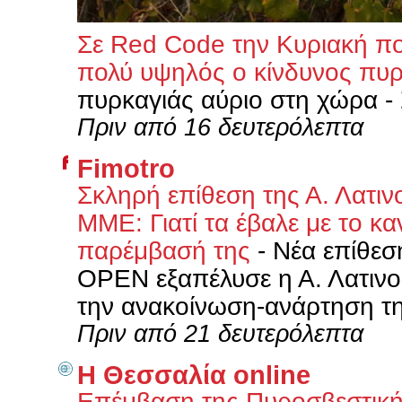
Σε Red Code την Κυριακή πολ
πολύ υψηλός ο κίνδυνος πυ
πυρκαγιάς αύριο στη χώρα - 
Πριν από 16 δευτερόλεπτα
Fimotro
Σκληρή επίθεση της Α. Λατι
ΜΜΕ: Γιατί τα έβαλε με το κ
παρέμβασή της
-
Νέα επίθεσ
OPEN εξαπέλυσε η Α. Λατιν
την ανακοίνωση-ανάρτηση τ
Πριν από 21 δευτερόλεπτα
Η Θεσσαλία online
Επέμβαση της Πυροσβεστικής