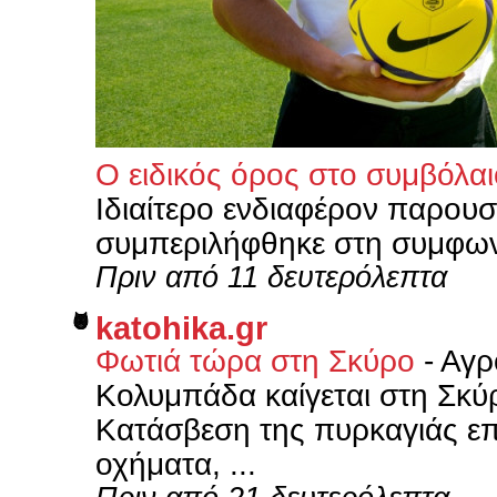
Ο ειδικός όρος στο συμβόλα
Ιδιαίτερο ενδιαφέρον παρουσι
συμπεριλήφθηκε στη συμφων
Πριν από 11 δευτερόλεπτα
katohika.gr
Φωτιά τώρα στη Σκύρο
-
Αγρ
Κολυμπάδα καίγεται στη Σκύρ
Κατάσβεση της πυρκαγιάς επ
οχήματα, ...