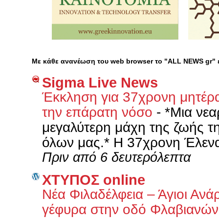
Με κάθε ανανέωση του web browser το "ALL NEWS gr"
Sigma Live News
Έκκληση για 37χρονη μητέρα
την επάρατη νόσο
-
*Μια νεα
μεγαλύτερη μάχη της ζωής τη
όλων μας.* Η 37χρονη Έλενα,
Πριν από 6 δευτερόλεπτα
XΤΥΠΟΣ online
Νέα Φιλαδέλφεια – Άγιοι Ανά
γέφυρα στην οδό Φλαβιανώ