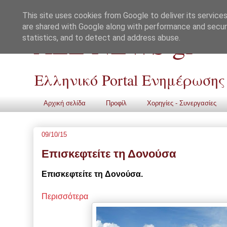
This site uses cookies from Google to deliver its services
are shared with Google along with performance and securi
ALL NEWS gr
statistics, and to detect and address abuse.
Ελληνικό Portal Ενημέρωσης
Αρχική σελίδα
Προφίλ
Χορηγίες - Συνεργασίες
09/10/15
Επισκεφτείτε τη Δονούσα
Επισκεφτείτε
τη
Δονούσα.
Περισσότερα