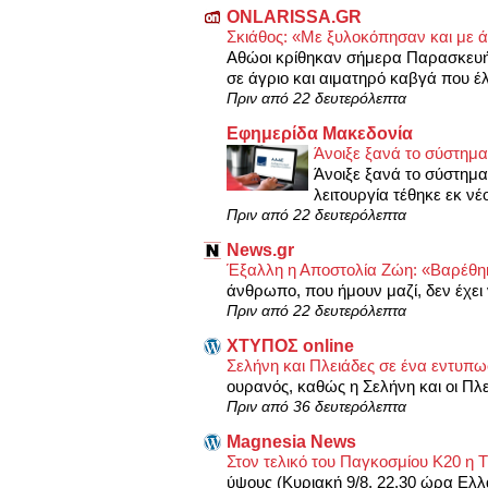
ONLARISSA.GR
Σκιάθος: «Με ξυλοκόπησαν και με ά
Αθώοι κρίθηκαν σήμερα Παρασκευή 
σε άγριο και αιματηρό καβγά που έ
Πριν από 22 δευτερόλεπτα
Εφημερίδα Μακεδονία
Άνοιξε ξανά το σύστημα 
Άνοιξε ξανά το σύστημα 
λειτουργία τέθηκε εκ νέ
Πριν από 22 δευτερόλεπτα
News.gr
Έξαλλη η Αποστολία Ζώη: «Βαρέθη
άνθρωπο, που ήμουν μαζί, δεν έχει 
Πριν από 22 δευτερόλεπτα
XΤΥΠΟΣ online
Σελήνη και Πλειάδες σε ένα εντυπ
ουρανός, καθώς η Σελήνη και οι Πλε
Πριν από 36 δευτερόλεπτα
Magnesia News
Στον τελικό του Παγκοσμίου Κ20 η Τ
ύψους (Κυριακή 9/8. 22.30 ώρα Ελ