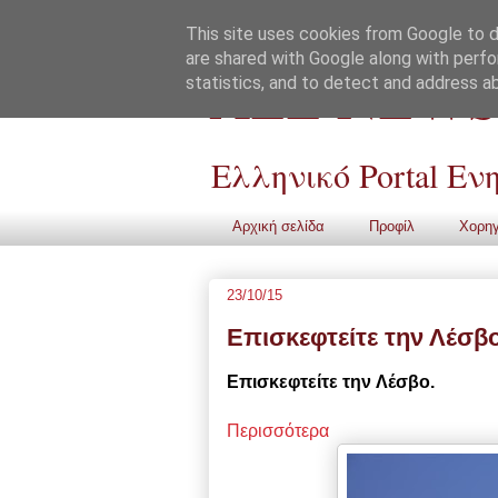
This site uses cookies from Google to de
are shared with Google along with perfo
ALL NEWS
statistics, and to detect and address a
Ελληνικό Portal Ε
Αρχική σελίδα
Προφίλ
Χορηγ
23/10/15
Επισκεφτείτε την Λέσβ
Επισκεφτείτε
την Λέσβο.
Περισσότερα