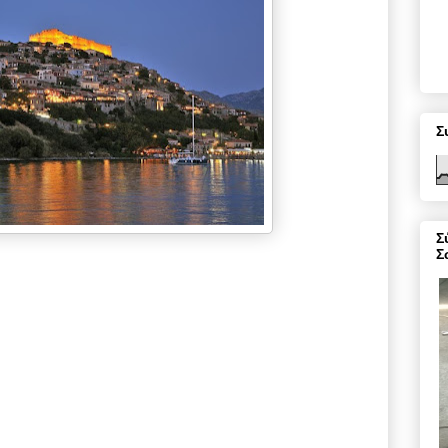
Σ
Σ
Σ