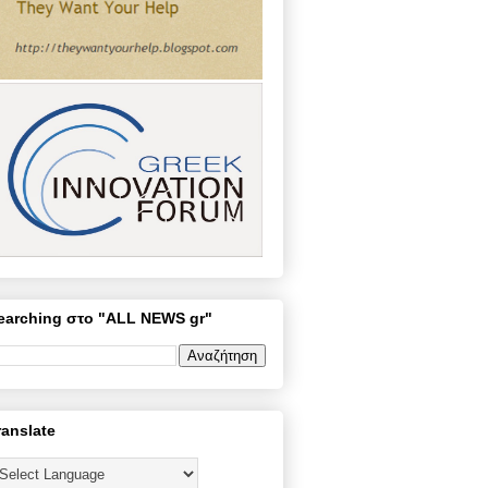
earching στο "ALL NEWS gr"
ranslate