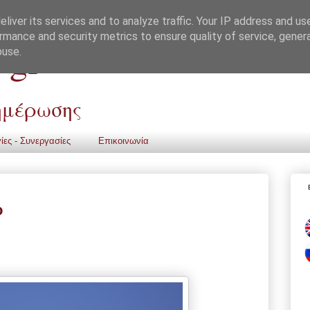
liver its services and to analyze traffic. Your IP address and us
rmance and security metrics to ensure quality of service, gene
 gr
buse.
νημέρωσης
ίες - Συνεργασίες
Επικοινωνία
ο