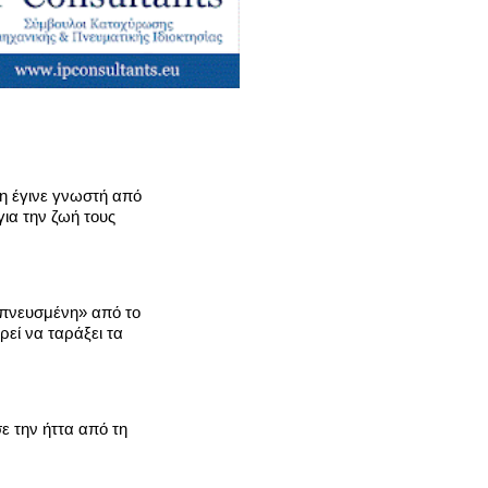
η έγινε γνωστή από
για την ζωή τους
πνευσμένη» από το
εί να ταράξει τα
ε την ήττα από τη