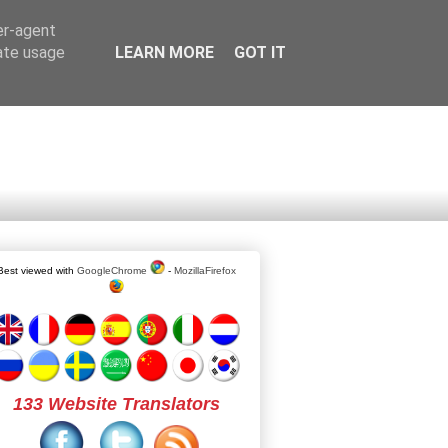
er-agent
rate usage
LEARN MORE
GOT IT
Best viewed with
GoogleChrome
-
MozillaFirefox
133 Website Translators