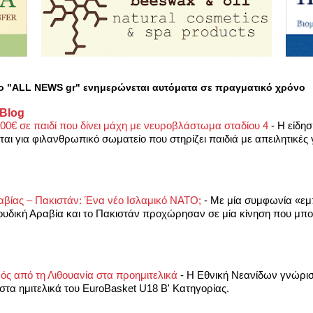
ο "ALL NEWS gr" ενημερώνεται αυτόματα σε πραγματικό χρόνο
 Blog
00€ σε παιδί που δίνει μάχη με νευροβλάστωμα σταδίου 4
-
Η είδησ
ται για φιλανθρωπικό σωματείο που στηρίζει παιδιά με απειλητικές 
αβίας – Πακιστάν: Ένα νέο Ισλαμικό ΝΑΤΟ;
-
Με μία συμφωνία «εμ
ουδική Αραβία και το Πακιστάν προχώρησαν σε μία κίνηση που μπορ
ός από τη Λιθουανία στα προημιτελικά
-
Η Εθνική Νεανίδων γνώρισ
στα ημιτελικά του EuroBasket U18 Β' Κατηγορίας.