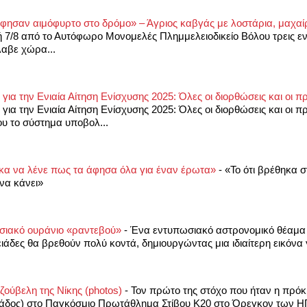
φησαν αιμόφυρτο στο δρόμο» – Άγριος καβγάς με λοστάρια, μαχαί
7/8 από το Αυτόφωρο Μονομελές Πλημμελειοδικείο Βόλου τρεις εν
λαβε χώρα...
για την Ενιαία Αίτηση Ενίσχυσης 2025: Όλες οι διορθώσεις και οι 
για την Ενιαία Αίτηση Ενίσχυσης 2025: Όλες οι διορθώσεις και οι π
ου το σύστημα υποβολ...
κα να λένε πως τα άφησα όλα για έναν έρωτα»
-
«Το ότι βρέθηκα σ
να κάνει»
ωσιακό ουράνιο «ραντεβού»
-
Ένα εντυπωσιακό αστρονομικό θέαμα 
ιάδες θα βρεθούν πολύ κοντά, δημιουργώντας μια ιδιαίτερη εικόνα γ
ζούβελη της Νίκης (photos)
-
Τον πρώτο της στόχο που ήταν η πρόκρ
λάδος) στο Παγκόσμιο Πρωτάθλημα Στίβου Κ20 στο Όρεγκον των ΗΠ