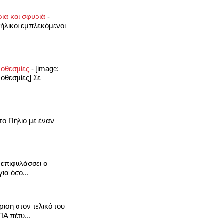
ρια και σφυριά
-
ήλικοι εμπλεκόμενοι
προθεσμίες
-
[image:
ροθεσμίες] Σε
το Πήλιο με έναν
επιφυλάσσει ο
ια όσο...
ιση στον τελικό του
Α πέτυ...