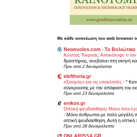
Με κάθε ανανέωση του web browser τ
Newsvolos.com - Το Βολιώτικο
Κώστας Τουρνάς: Αποκάλυψε τι τον
δραστήριος, ανεβαίνει στη σκηνή και
Πριν από 2 δευτερόλεπτα
eleftheria.gr
«Σεισμός» για τις υποκλοπές
-
* Κατ
σύγκρουσης με την απόφαση του εισ
Πριν από 23 δευτερόλεπτα
enikos.gr
Οπτική ψευδαίσθηση: Μόνο όσοι έχ
-
Μόνο άνθρωποι με πολύ μεγάλη πα
οπτική ψευδαίσθηση. Αυτή η οπτική
Πριν από 28 δευτερόλεπτα
ONLARISSA.GR