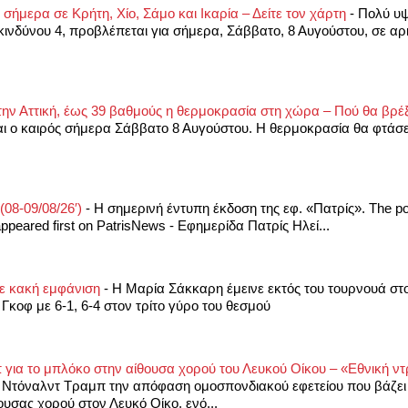
σήμερα σε Κρήτη, Χίο, Σάμο και Ικαρία – Δείτε τον χάρτη
-
Πολύ υψ
ινδύνου 4, προβλέπεται για σήμερα, Σάββατο, 8 Αυγούστου, σε αρκ
ην Αττική, έως 39 βαθμούς η θερμοκρασία στη χώρα – Πού θα βρέ
ναι ο καιρός σήμερα Σάββατο 8 Αυγούστου. Η θερμοκρασία θα φτάσε
(08-09/08/26′)
-
Η σημερινή έντυπη έκδοση της εφ. «Πατρίς». The p
appeared first on PatrisNews - Εφημερίδα Πατρίς Ηλεί...
με κακή εμφάνιση
-
Η Μαρία Σάκκαρη έμεινε εκτός του τουρνουά στ
Γκοφ με 6-1, 6-4 στον τρίτο γύρο του θεσμού
 για το μπλόκο στην αίθουσα χορού του Λευκού Οίκου – «Εθνική 
 Ντόναλντ Τραμπ την απόφαση ομοσπονδιακού εφετείου που βάζει
ουσας χορού στον Λευκό Οίκο, ενό...