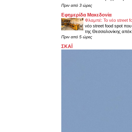
Πριν από 3 ώρες
Εφημερίδα Μακεδονία
Φλαμπέ: Το νέο street 
νέο street food spot πο
της Θεσσαλονίκης απέκτ
Πριν από 5 ώρες
ΣΚΑΪ