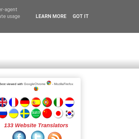
er-agent
rate usage
LEARN MORE
GOT IT
Best viewed with
GoogleChrome
-
MozillaFirefox
133 Website Translators