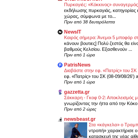
Πυρκαγιές: «Κόκκινος» συναγερμός 
εκδήλωσης πυρκαγιάς, κατηγορίας κ
χώρας, σύμφωνα με το...
Πριν από 38 δευτερόλεπτα
NewsIT
Καιρός σήμερα: Άνεμοι 5 μποφόρ στ
κάνουν βουτιες] Πολύ ζεστός θα εί
βαθμούς Κελσίου. Εξασθενούν ...
Πριν από 1 ώρα
PatrisNews
Διαβάστε στην εφ. «Πατρίς» του ΣΚ 
εφ. «Πατρίς» του ΣΚ (08-09/08/26′) 
Πριν από 1 ώρα
gazzetta.gr
Σάκκαρη - Γκοφ 0-2: Αποκλεισμός 
γνωρίζοντας την ήττα από την Κόκο 
Πριν από 2 ώρες
newsbeast.gr
Στα «κάγκελα» ο Τραμπ
ντροπή» χαρακτήρισε ο
κατασκευή της νέας αίθ