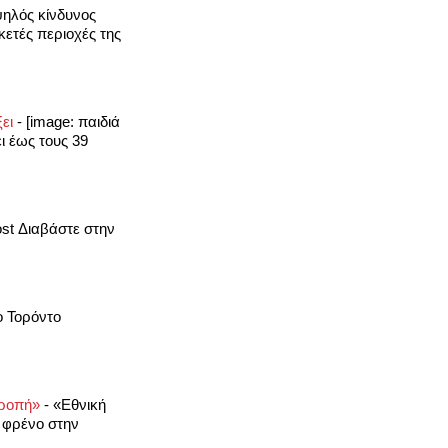
ηλός κίνδυνος
ετές περιοχές της
ξει
-
[image: παιδιά
ι έως τους 39
ost Διαβάστε στην
ο Τορόντο
ντροπή»
-
«Εθνική
 φρένο στην