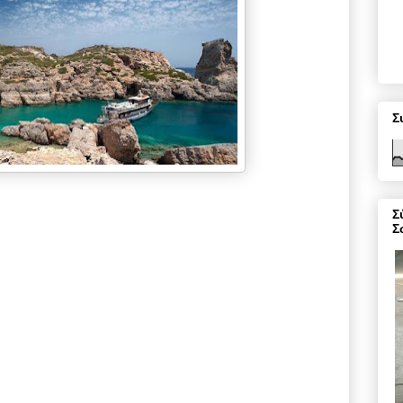
Σ
Σ
Σ