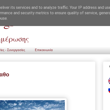
liver its services and to analyze traffic. Your IP address and us
rmance and security metrics to ensure quality of service, gene
 gr
buse.
νημέρωσης
ίες - Συνεργασίες
Επικοινωνία
παθο