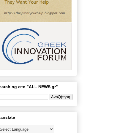
earching στο "ALL NEWS gr"
ranslate