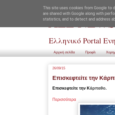
This site uses cookies from Google to de
are shared with Google along with perfo
ALL NEWS
statistics, and to detect and address a
Ελληνικό Portal Ε
Αρχική σελίδα
Προφίλ
Χορηγ
26/09/15
Επισκεφτείτε την Kάρ
Επισκεφτείτε
την Κ
άρπαθο
.
Περισσότερα