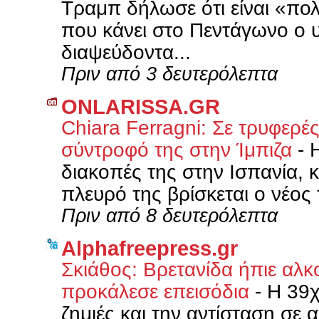
Τραμπ δήλωσε ότι είναι «πολ
που κάνει στο Πεντάγωνο ο 
διαψεύδοντα...
Πριν από 3 δευτερόλεπτα
ONLARISSA.GR
Chiara Ferragni: Σε τρυφερές
σύντροφό της στην Ίμπιζα
-
Η
διακοπές της στην Ισπανία, κ
πλευρό της βρίσκεται ο νέος
Πριν από 8 δευτερόλεπτα
Alphafreepress.gr
Σκιάθος: Βρετανίδα ήπιε αλκ
προκάλεσε επεισόδια
-
Η 39χ
ζημιές και την αντίσταση σε 