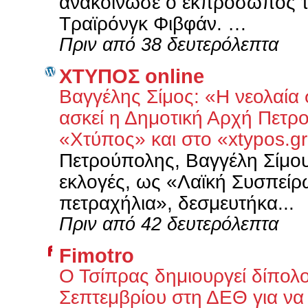
ανακοίνωσε ο εκπρόσωπος τη
Τραϊρόνγκ Φιβφάν. …
Πριν από 38 δευτερόλεπτα
XΤΥΠΟΣ online
Βαγγέλης Σίμος: «Η νεολαία 
ασκεί η Δημοτική Αρχή Πετρ
«Χτύπος» και στο «xtypos.g
Πετρούπολης, Βαγγέλη Σίμου 
εκλογές, ως «Λαϊκή Συσπείρ
πετραχήλια», δεσμευτήκα...
Πριν από 42 δευτερόλεπτα
Fimotro
Ο Τσίπρας δημιουργεί δίπολο
Σεπτεμβρίου στη ΔΕΘ για να 