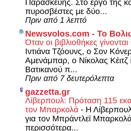
Παρασκευής. Στο έργο της 
πυροσβέστες με δύο...
Πριν από 1 λεπτό
Newsvolos.com - Το Βολι
Όταν οι βιβλιοθήκες γίνονται
Ιντιάνα Τζόουνς, ο Σον Κόνε
Αμενάμπαρ, ο Νίκολας Κέιτζ 
Βατικανού π...
Πριν από 7 δευτερόλεπτα
gazzetta.gr
Λίβερπουλ: Πρόταση 115 εκα
τον Μπαρκολά
-
Η Λίβερπουλ
για τον Μπράντλεϊ Μπαρκολά
περισσότερα...