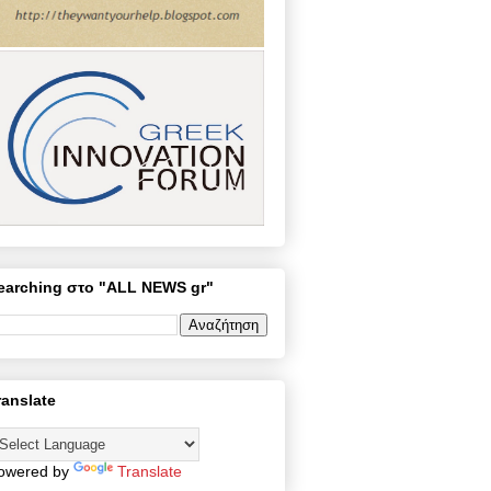
earching στο "ALL NEWS gr"
ranslate
owered by
Translate