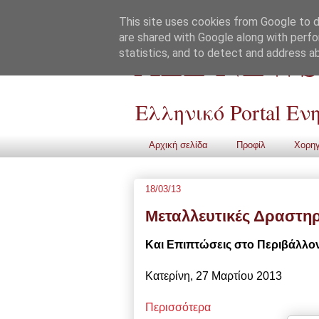
This site uses cookies from Google to de
are shared with Google along with perfo
ALL NEWS
statistics, and to detect and address a
Ελληνικό Portal Ε
Αρχική σελίδα
Προφίλ
Χορηγ
18/03/13
Μεταλλευτικές Δραστηρ
Και Επιπτώσεις στο Περιβάλλον 
Κατερίνη, 27 Μαρτίου 2013
Περισσότερα