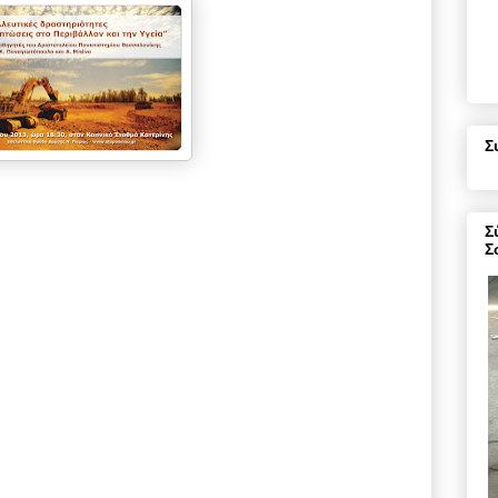
Σ
Σ
Σ