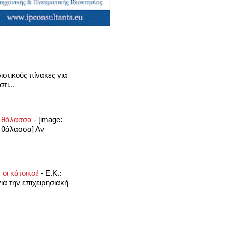
στικούς πίνακες για
τι...
αι θάλασσα
-
[image:
ι θάλασσα] Αν
οι κάτοικοι!
-
Ε.Κ.:
ια την επιχειρησιακή