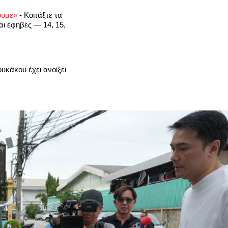
σουμε»
-
Κοιτάξτε τα
αι έφηβες — 14, 15,
υκάκου έχει ανοίξει