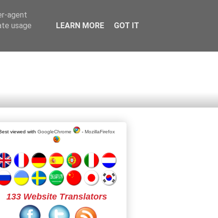
er-agent
rate usage
LEARN MORE
GOT IT
Best viewed with
GoogleChrome
-
MozillaFirefox
133 Website Translators