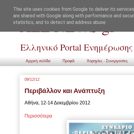
This site uses cookies from Google to deliver its services
are shared with Google along with performance and securi
ALL NEWS gr
statistics, and to detect and address abuse.
Ελληνικό Portal Ενημέρωσης
Αρχική σελίδα
Προφίλ
Χορηγίες - Συνεργασίες
09/12/12
Περιβάλλον και Ανάπτυξη
Αθήνα, 12-14 Δεκεμβρίου 2012
Περισσότερα