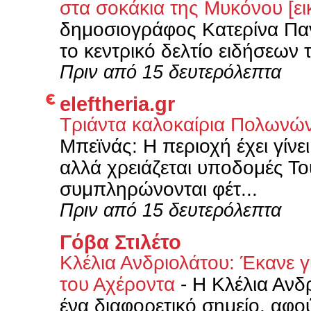
στα σοκάκια της Μυκόνου [ει
δημοσιογράφος Κατερίνα Παν
το κεντρικό δελτίο ειδήσεων
Πριν από 15 δευτερόλεπτα
eleftheria.gr
Τριάντα καλοκαίρια Πολωνώ
Μπεϊνάς: Η περιοχή έχει γίνε
αλλά χρειάζεται υποδομές Το
συμπληρώνονται φέτ...
Πριν από 15 δευτερόλεπτα
Γόβα Στιλέτο
Κλέλια Ανδριολάτου: Έκανε γ
του Αχέροντα
-
Η Κλέλια Ανδρ
ένα διαφορετικό σημείο, αφού