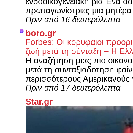
ενδοοικογενειακή βία Ένα ασ
πρωταγωνίστριες μια μητέρα 
Πριν από 16 δευτερόλεπτα
boro.gr
Forbes: Οι κορυφαίοι προορι
ζωή μετά τη σύνταξη – Η Ελλ
Η αναζήτηση μιας πιο οικονο
μετά τη συνταξιοδότηση φαίν
περισσότερους Αμερικανούς ν
Πριν από 17 δευτερόλεπτα
Star.gr