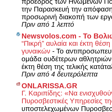
πρόεδρος των Ηνωμένων Πολ
την Παρασκευή την απόφαση 
προσωρινή διακοπή των εργα
Πριν από 1 λεπτό
Newsvolos.com - Το Βολι
“Πικρή” αυλαία και έκτη θέσ
γυναικών
-
Το αντιπροσωπευτ
ομάδα ουδέτερων αθλητριών 
έκτη θέση της τελικής κατάταξ
Πριν από 4 δευτερόλεπτα
ONLARISSA.GR
Γ. Καριπίδης: «Να ενισχυθο
Πυροσβεστικές Υπηρεσίες τη
υποστελεχωμένων Πυροσβεστ