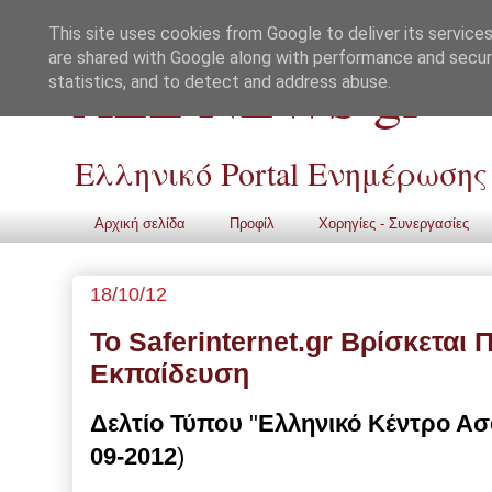
This site uses cookies from Google to deliver its services
are shared with Google along with performance and securi
ALL NEWS gr
statistics, and to detect and address abuse.
Ελληνικό Portal Ενημέρωσης
Αρχική σελίδα
Προφίλ
Χορηγίες - Συνεργασίες
18/10/12
Το Saferinternet.gr Βρίσκεται
Εκπαίδευση
Δελτίο Τύπου
"
Ελληνικό Κέντρο Ασ
09-2012
)