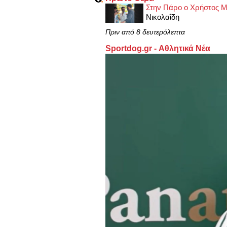
Στην Πάρο ο Χρήστος Μ
Νικολαΐδη
Πριν από 8 δευτερόλεπτα
Sportdog.gr - Αθλητικά Νέα