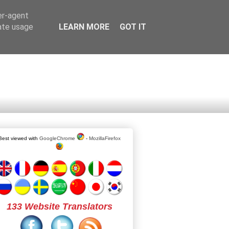
er-agent
rate usage
LEARN MORE
GOT IT
Best viewed with
GoogleChrome
-
MozillaFirefox
133 Website Translators