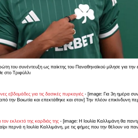
ρώτη του συνέντευξη ως παίκτης του Παναθηναϊκού μίλησε για την 
θε στο Τριφύλλι
νδυνες εβδομάδες για τις δασικές πυρκαγιές
-
[image: Για 3η ημέρα συν
πό την Βοιωτία και επεκτάθηκε και στον] Την πλέον επικίνδυνη περί
 τον εκλεκτό της καρδιάς της
-
[image: Η Ιουλία Καλλιμάνη θα παντ
ρι περνά η Ιουλία Καλλιμάνη, με τις φήμες που την θέλουν να παντ