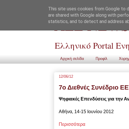
This site uses cookies from Google to de
are shared with Google along with perfo
ALL NEWS
statistics, and to detect and address a
Ελληνικό Portal Ε
Αρχική σελίδα
Προφίλ
Χορηγ
12/06/12
7ο Διεθνές Συνέδριο Ε
Ψηφιακές Επενδύσεις για την Α
Αθήνα, 14-15 Ιουνίου 2012
Περισσότερα