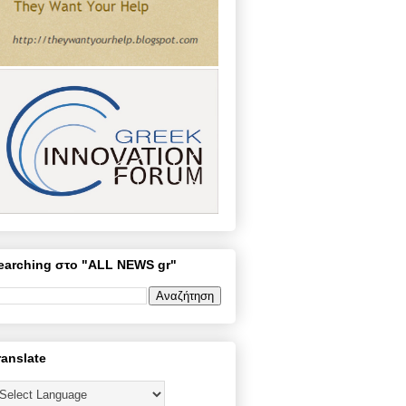
earching στο "ALL NEWS gr"
ranslate