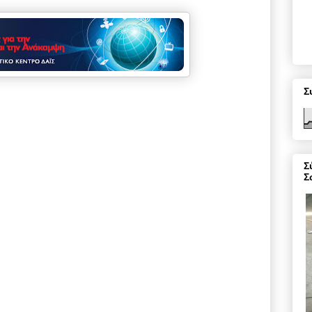
Σ
Σ
Σ