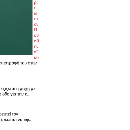
ρί
σ
ω
στ
ον
Π
αν
αθ
ην
αϊ
κό
επιστροφή του στην
εχίζεται η μάχη με
οδο για την ε...
ρευτεί τον
ρεύεται να «φ...