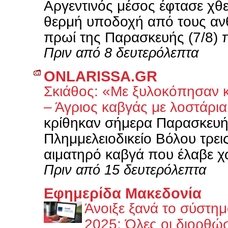
Αργεντινός μέσος έφτασε χθ
θερμή υποδοχή από τους αν
πρωί της Παρασκευής (7/8) π
Πριν από 8 δευτερόλεπτα
ONLARISSA.GR
Σκιάθος: «Με ξυλοκόπησαν 
– Άγριος καβγάς με λοστάρια
κρίθηκαν σήμερα Παρασκευή
Πλημμελειοδικείο Βόλου τρεις
αιματηρό καβγά που έλαβε χ
Πριν από 15 δευτερόλεπτα
Εφημερίδα Μακεδονία
Άνοιξε ξανά το σύστημ
2025: Όλες οι διορθώσ