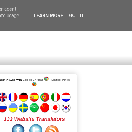
er-agent
rate usage
LEARN MORE
GOT IT
Best viewed with
GoogleChrome
-
MozillaFirefox
133 Website Translators