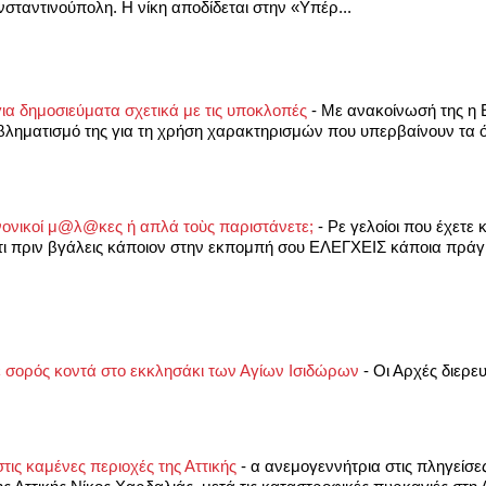
σταντινούπολη. Η νίκη αποδίδεται στην «Υπέρ...
α δημοσιεύματα σχετικά με τις υποκλοπές
-
Με ανακοίνωσή της η
βληματισμό της για τη χρήση χαρακτηρισμών που υπερβαίνουν τα ό
ανονικοί μ@λ@κες ή απλά τοὺς παριστάνετε;
-
Ρε γελοίοι που έχετε
ότι πριν βγάλεις κάποιον στην εκπομπή σου ΕΛΕΓΧΕΙΣ κάποια πράγ
ε σορός κοντά στο εκκλησάκι των Αγίων Ισιδώρων
-
Οι Αρχές διερε
τις καμένες περιοχές της Αττικής
-
α ανεμογεννήτρια στις πληγείσε