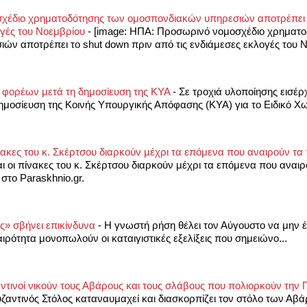
έδιο χρηματοδότησης των ομοσπονδιακών υπηρεσιών αποτρέπει τ
ογές του Νοεμβρίου
-
[image: ΗΠΑ: Προσωρινό νομοσχέδιο χρηματο
ν αποτρέπει το shut down πριν από τις ενδιάμεσες εκλογές του Νο
ς φορέων μετά τη δημοσίευση της ΚΥΑ
-
Σε τροχιά υλοποίησης εισέρ
δημοσίευση της Κοινής Υπουργικής Απόφασης (ΚΥΑ) για το Ειδικό Χω
νακες του κ. Σκέρτσου διαρκούν μέχρι τα επόμενα που αναιρούν 
 οι πίνακες του κ. Σκέρτσου διαρκούν μέχρι τα επόμενα που αναιρ
το Paraskhnio.gr.
ς» σβήνει επικίνδυνα
-
Η γνωστή ρήση θέλει τον Αύγουστο να μην έχ
αιρότητα μονοπωλούν οι καταιγιστικές εξελίξεις που σημειώνο...
ντινοί νικούν τους Αβάρους και τους σλάβους που πολιορκούν την 
ζαντινός Στόλος καταναυμαχεί και διασκορπίζει τον στόλο των Αβ