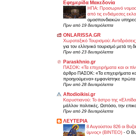
Εφημερίδα Μακεδονία
ΗΠΑ: Προσωρινό νομοσχ
από τις ενδιάμεσες εκλ
ομοσπονδιακών υπηρεσιώ
Πριν από 19 δευτερόλεπτα
ONLARISSA.GR
Χωροταξικό Τουρισμού: Αντιδράσει
για τον ελληνικό τουρισμό μετά τη 
Πριν από 23 δευτερόλεπτα
Paraskhnio.gr
ΠΑΣΟΚ: «Τα επιχειρήματα και οι πί
άρθρο ΠΑΣΟΚ: «Τα επιχειρήματα και
προηγούμενα» εμφανίστηκε πρώτα σ
Πριν από 28 δευτερόλεπτα
Aftodioikisi.gr
Καρυστιανού: Το άστρο της «Ελπίδα
μάλλον πολιτικές. Ωστόσο, την επικ
Πριν από 29 δευτερόλεπτα
ΛΕΥΤΕΡΙΑ
8 Αυγούστου 826 οι Βυζα
ύμνος» (ΒΙΝΤΕΟ)
-
Ο Βυ