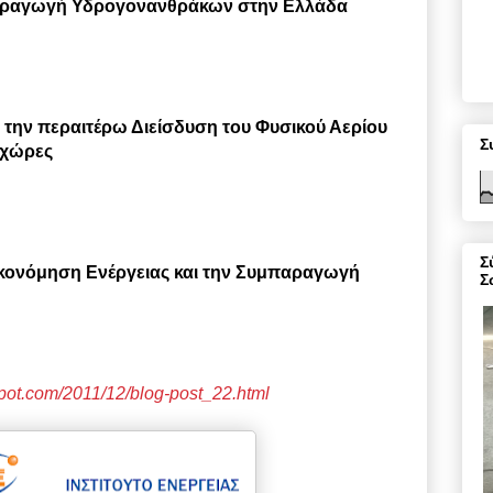
Παραγωγή Υδρογονανθράκων στην Ελλάδα
 την περαιτέρω Διείσδυση του Φυσικού Αερίου
Σ
ς χώρες
Σ
οικονόμηση Ενέργειας και την Συμπαραγωγή
Σ
spot.com/2011/12/blog-post_22.html