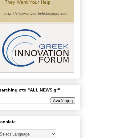
earching στο "ALL NEWS gr"
ranslate