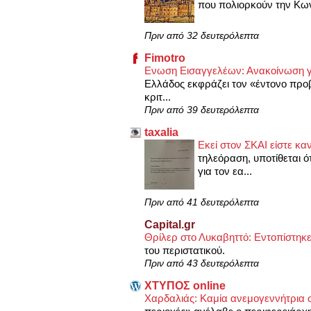
που πολιορκούν την Κων
Πριν από 32 δευτερόλεπτα
Fimotro
Ενωση Εισαγγελέων: Ανακοίνωση γι
Ελλάδος εκφράζει τον «έντονο προ
κριτ...
Πριν από 39 δευτερόλεπτα
taxalia
Εκεί στον ΣΚΑΙ είστε κ
τηλεόραση, υποτίθεται 
για τον εα...
Πριν από 41 δευτερόλεπτα
Capital.gr
Θρίλερ στο Λυκαβηττό: Εντοπίστηκ
του περιστατικού.
Πριν από 43 δευτερόλεπτα
XΤΥΠΟΣ online
Χαρδαλιάς: Καμία ανεμογεννήτρια σ