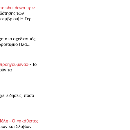
ο shut down πριν
δότησης των
εμβρίου] Η Γερ...
χεται ο σχεδιασμός
ροταξικό Πλα...
τα προηγούμενα»
-
Το
ούν τα
ει ειδήσεις, πόσο
Πόλη - Ο «ακάθιστος
άρων και Σλάβων