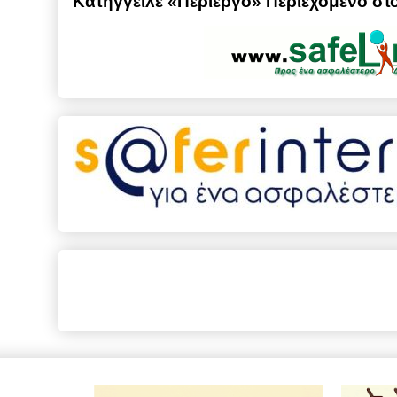
Κατήγγειλε «Περίεργο» Περιεχόμενο στο