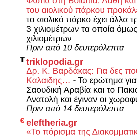
Φωτιά στη Βοιωτία: Λάθη και
του αιολικού πάρκου προκά
το αιολικό πάρκο έχει άλλα τ
3 χιλιομέτρων τα οποία όμως
χιλιομέτρων
Πριν από 10 δευτερόλεπτα
triklopodia.gr
Δρ. Κ. Βαρδάκας: Για δες πο
Καλαιδης…
-
Το ερώτημα γιατ
Σαουδική Αραβία και το Πακ
Ανατολή και έγιναν οι χωροφ
Πριν από 14 δευτερόλεπτα
eleftheria.gr
«Το πόρισμα της Διακομματικ