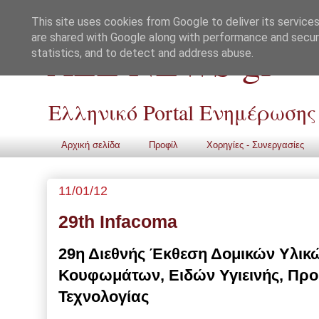
This site uses cookies from Google to deliver its services
are shared with Google along with performance and securi
ALL NEWS gr
statistics, and to detect and address abuse.
Ελληνικό Portal Ενημέρωσης
Αρχική σελίδα
Προφίλ
Χορηγίες - Συνεργασίες
11/01/12
29th Ιnfacoma
29η Διεθνής Έκθεση Δομικών Υλικ
Κουφωμάτων, Ειδών Υγιεινής, Πρ
Τεχνολογίας