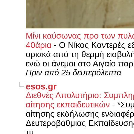
Μίνι καύσωνας προ των πυλώ
40άρια
-
Ο Νίκος Καντερές ε
οριακά από τη θερμή εισβολή
ενώ οι άνεμοι στο Αιγαίο πα
Πριν από 25 δευτερόλεπτα
esos.gr
Διεθνές Απολυτήριο: Συμπλη
αίτησης εκπαιδευτικών
-
*Συμ
αίτησης εκδήλωσης ενδιαφέ
Δευτεροβάθμιας Εκπαίδευσης
τμ...