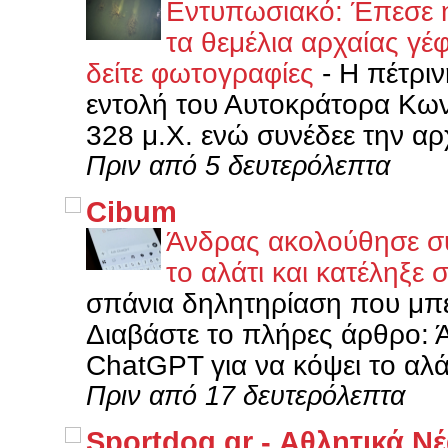
Εντυπωσιακό: Έπεσε η
τα θεμέλια αρχαίας γ
δείτε φωτογραφίες
-
Η πέτριν
εντολή του Αυτοκράτορα Κωνσ
328 μ.Χ. ενώ συνέδεε την αρ
Πριν από 5 δευτερόλεπτα
Cibum
Άνδρας ακολούθησε συ
το αλάτι και κατέληξ
σπάνια δηλητηρίαση που μπέ
Διαβάστε το πλήρες άρθρο:
ChatGPT για να κόψει το αλάτι
Πριν από 17 δευτερόλεπτα
Sportdog.gr - Αθλητικά Ν