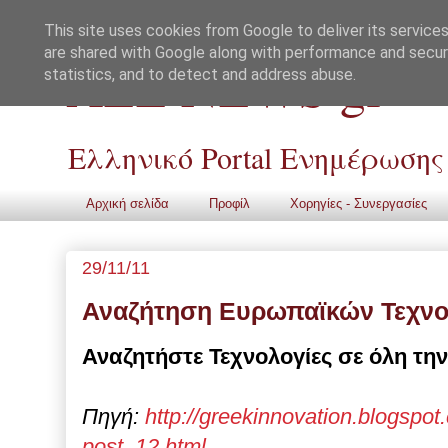
This site uses cookies from Google to deliver its services
are shared with Google along with performance and securi
ALL NEWS gr
statistics, and to detect and address abuse.
Ελληνικό Portal Ενημέρωσης
Αρχική σελίδα
Προφίλ
Χορηγίες - Συνεργασίες
29/11/11
Αναζήτηση Ευρωπαϊκών Τεχν
Αναζητήστε Τεχνολογίες σε όλη τη
Πηγή:
http://greekinnovation.blogspot
post_12.html