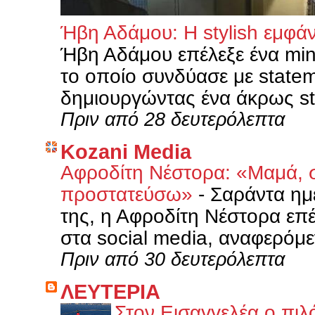
Ήβη Αδάμου: Η stylish εμφά
Ήβη Αδάμου επέλεξε ένα min
το οποίο συνδύασε με statem
δημιουργώντας ένα άκρως styl
Πριν από 28 δευτερόλεπτα
Kozani Media
Αφροδίτη Νέστορα: «Μαμά, 
προστατεύσω»
-
Σαράντα ημέ
της, η Αφροδίτη Νέστορα επέ
στα social media, αναφερόμε
Πριν από 30 δευτερόλεπτα
ΛΕΥΤΕΡΙΑ
Στον Εισαγγελέα ο πιλ