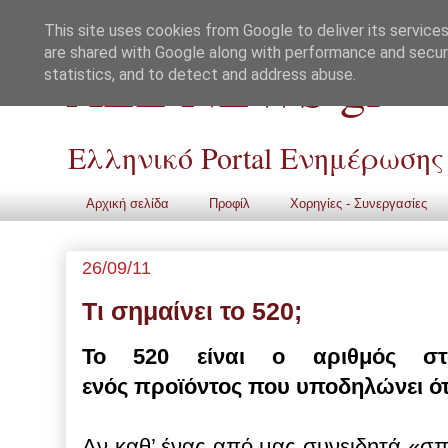
This site uses cookies from Google to deliver its services
are shared with Google along with performance and securi
ALL NEWS gr
statistics, and to detect and address abuse.
Ελληνικό Portal Ενημέρωσης
Αρχική σελίδα
Προφίλ
Χορηγίες - Συνεργασίες
26/09/11
Τι σημαίνει το 520;
Το 520 είναι ο αριθμός στο
ενός προϊόντος που υποδηλώνει ότι
Αν καθ’ ένας από μας συνειδητά «σπ