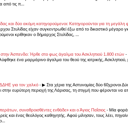
 από τις π...
ας και δύο ακόμη κατηγορούμενοι: Κατηγορούνται για τη μεγάλη φ
άρχου Στυλίδας είχαν συγκεντρωθεί έξω από το δικαστικό μέγαρο γι
ενοι κρίθηκαν ο δήμαρχος Στυλίδας, ...
 στην Άσπενδο: Ήρθε στο φως άγαλμα του Ασκληπιού 1.800 ετών
-
ύφθηκε ένα μαρμάρινο άγαλμα του θεού της ιατρικής, Ασκληπιού, μ
ΔΔΗΕ για τον χαλκό
-
▶ Στα χέρια της Αστυνομίας δύο 60χρονοι Δύ
στην ευρύτερη περιοχή της Λάρισας, τη στιγμή που φέρονται να α
περάτων, συναθροισθέντες ενθάδε» και ο Άγιος Παΐσιος
-
Mία φορά 
ρείς και ένας θεολόγος καθηγητής. Aφού μίλησαν, τους λέει, πηγαίν
...