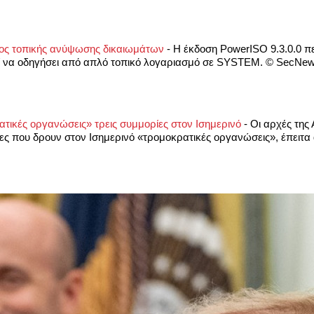
ος τοπικής ανύψωσης δικαιωμάτων
-
Η έκδοση PowerISO 9.3.0.0 πε
ί να οδηγήσει από απλό τοπικό λογαριασμό σε SYSTEM. © SecNew
τικές οργανώσεις» τρεις συμμορίες στον Ισημερινό
-
Οι αρχές της
ες που δρουν στον Ισημερινό «τρομοκρατικές οργανώσεις», έπειτ