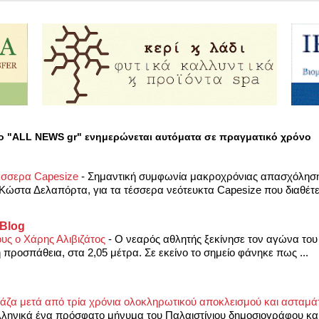
ο "ALL NEWS gr" ενημερώνεται αυτόματα σε πραγματικό χρόνο
τέσσερα Capesize
-
Σημαντική συμφωνία μακροχρόνιας απασχόληση
Κώστα Δελαπόρτα, για τα τέσσερα νεότευκτα Capesize που διαθέτει
 Blog
ους ο Χάρης Αλιβιζάτος
-
Ο νεαρός αθλητής ξεκίνησε τον αγώνα του 
η προσπάθεια, στα 2,05 μέτρα. Σε εκείνο το σημείο φάνηκε πως ...
Γάζα μετά από τρία χρόνια ολοκληρωτικού αποκλεισμού και ασταμά
λληνικά ένα πρόσφατο μήνυμα του Παλαιστίνιου δημοσιογράφου κα