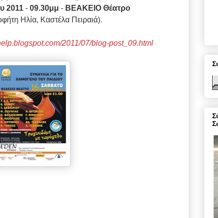
υ 2011
-
09.30μμ
-
ΒΕΑΚΕΙΟ Θέατρο
φήτη Ηλία, Καστέλα Πειραιά).
help.blogspot.com/2011/07/blog-post_09.html
Σ
Σ
Σ