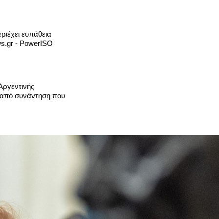
ριέχει ευπάθεια
s.gr - PowerISO
 Αργεντινής
α από συνάντηση που