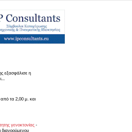
ς εξασφάλισε η
...
από τα 2,00 μ. και
τητης γενοκτονίας
-
ι διανοούμενου