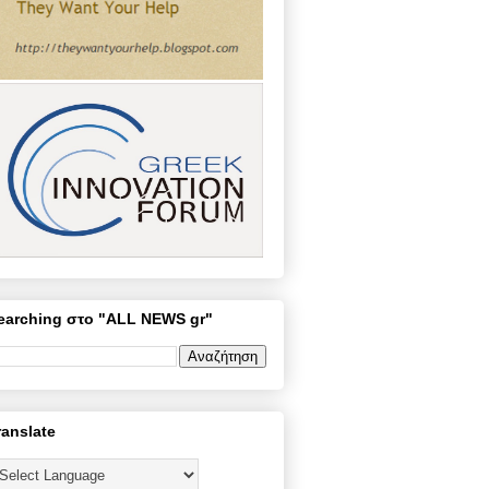
earching στο "ALL NEWS gr"
ranslate