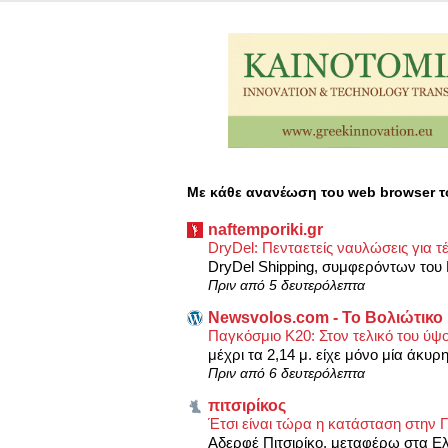
Με κάθε ανανέωση του web browser τ
naftemporiki.gr
DryDel: Πενταετείς ναυλώσεις για 
DryDel Shipping, συμφερόντων του 
Πριν από 5 δευτερόλεπτα
Newsvolos.com - Το Βολιώτικο
Παγκόσμιο Κ20: Στον τελικό του ύψ
μέχρι τα 2,14 μ. είχε μόνο μία άκυρ
Πριν από 6 δευτερόλεπτα
πιτσιρίκος
Έτσι είναι τώρα η κατάσταση στην 
Αδερφέ Πιτσιρίκο, μεταφέρω στα Ε