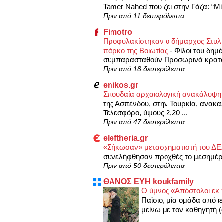
Tamer Nahed που ζει στην Γάζα: “Μία
Πριν από 11 δευτερόλεπτα
Fimotro
Προφυλακίστηκαν ο δήμαρχος Στυλίδ
πάρκο της Βοιωτίας
-
Φίλοι του δημ
συμπαρασταθούν Προσωρινά κρατούμ
Πριν από 18 δευτερόλεπτα
enikos.gr
Σπουδαία αρχαιολογική ανακάλυψη
της Ασπένδου, στην Τουρκία, ανακαλ
Τελεσφόρο, ύψους 2,20 ...
Πριν από 47 δευτερόλεπτα
eleftheria.gr
«Σήκωσαν» μετασχηματιστή του ΔΕ
συνελήφθησαν προχθές το μεσημέρι 
Πριν από 50 δευτερόλεπτα
ΘΑΝΟΣ ΕΥΗ koukfamily
Ο ύμνος «Απόστολοι εκ 
Παΐσιο, μία ομάδα από ιε
μείνω με τον καθηγητή (ο