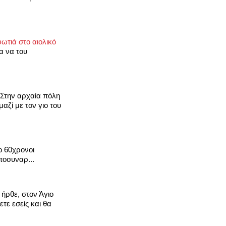
ωτιά στο αιολικό
α να του
Στην αρχαία πόλη
αζί με τον γιο του
ο 60χρονοι
ποσυναρ...
ήρθε, στον Άγιο
ετε εσείς και θα