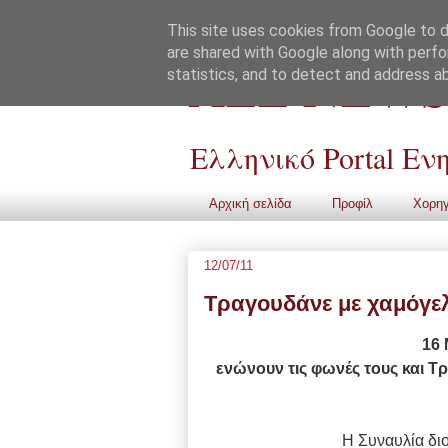
This site uses cookies from Google to de
are shared with Google along with perfo
ALL NEWS
statistics, and to detect and address a
Ελληνικό Portal Ε
Αρχική σελίδα
Προφίλ
Χορηγ
12/07/11
Τραγουδάνε με χαμόγελ
16 
ενώνουν τις φωνές τους και Τρ
Η Συναυλία δι