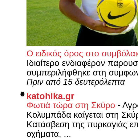
Ο ειδικός όρος στο συμβόλα
Ιδιαίτερο ενδιαφέρον παρουσι
συμπεριλήφθηκε στη συμφων
Πριν από 15 δευτερόλεπτα
katohika.gr
Φωτιά τώρα στη Σκύρο
-
Αγρ
Κολυμπάδα καίγεται στη Σκύρ
Κατάσβεση της πυρκαγιάς επ
οχήματα, ...