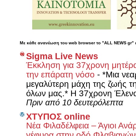
Με κάθε ανανέωση του web browser το "ALL NEWS gr"
Sigma Live News
Έκκληση για 37χρονη μητέρα
την επάρατη νόσο
-
*Μια νεα
μεγαλύτερη μάχη της ζωής τη
όλων μας.* Η 37χρονη Έλενα,
Πριν από 10 δευτερόλεπτα
XΤΥΠΟΣ online
Νέα Φιλαδέλφεια – Άγιοι Ανά
γέφυρα στην οδό Φλαβιανώ