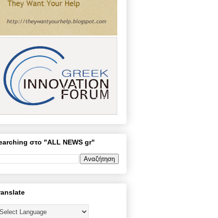
earching στο "ALL NEWS gr"
ranslate