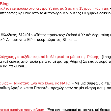
 Blog
κάλεσε επεισόδιο στο Κέντρο Υγείας μαζί με την 15χρονη κόρη της
ς υπηρεσίας κρίθηκε από το Αυτόφωρο Μονομελές Πλημμελειοδικεί
-
#Κωδικός: 512401bl #Τύπος προϊόντος: Oxford # Υλικό: Δερματίν
ό: Δερματίνη # Είδος κουμπώματος: Slip on ...
λέγχους για ταξιδιώτες από Ιταλία μετά τα μέτρα της Ρώμης
-
[imag
α ταξιδιώτες από Ιταλία μετά τα μέτρα της Ρώμης] Σε επαναφορά
και τα λιμάνι...
αβίας – Πακιστάν: Ένα νέο Ισλαμικό ΝΑΤΟ;
-
Με μία συμφωνία «εμ
ουδική Αραβία και το Πακιστάν προχώρησαν σε μία κίνηση που μπορ
ωσιακό ουράνιο «ραντεβού»
-
Ένα εντυπωσιακό αστρονομικό θέαμα 