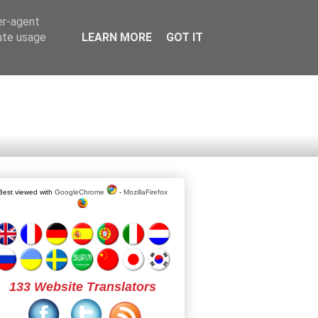
er-agent
rate usage
LEARN MORE
GOT IT
Best viewed with
GoogleChrome
-
MozillaFirefox
133 Website Translators