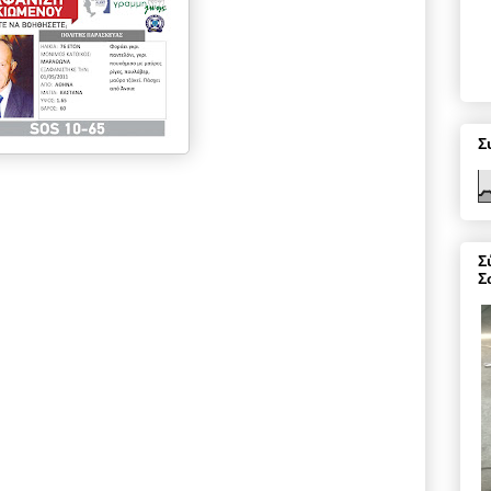
Σ
Σ
Σ