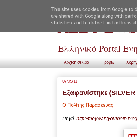
This site uses cookies from Google to de
are shared with Google along with perfo
ALL NEWS
statistics, and to detect and address a
Ελληνικό Portal Ε
Αρχική σελίδα
Προφίλ
Χορηγ
07/05/11
Εξαφανίστηκε (SILVE
Ο Πολίτης Παρασκευάς
Πηγή:
http://theywantyourhelp.blo