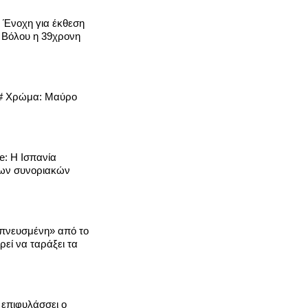
-
Ένοχη για έκθεση
ο Βόλου η 39χρονη
η # Χρώμα: Μαύρο
e: Η Ισπανία
 των συνοριακών
πνευσμένη» από το
εί να ταράξει τα
επιφυλάσσει ο