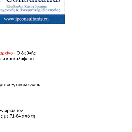
καρκίνο
-
Ο διεθνής
υρώ και κάλυψε τα
τρατού», ανακοίνωσε
γνώρισε τον
ς με 71-64 από τη