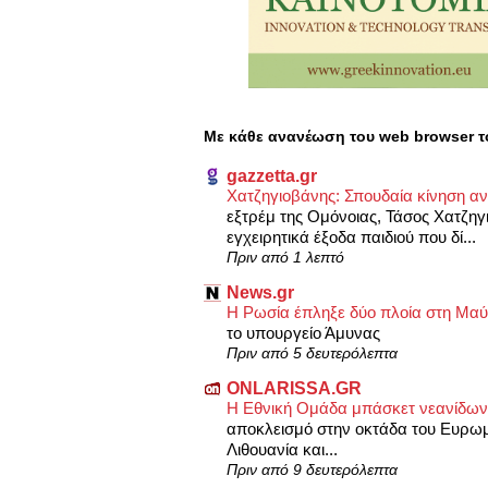
Με κάθε ανανέωση του web browser τ
gazzetta.gr
Χατζηγιοβάνης: Σπουδαία κίνηση αν
εξτρέμ της Ομόνοιας, Τάσος Χατζηγ
εγχειρητικά έξοδα παιδιού που δί...
Πριν από 1 λεπτό
News.gr
Η Ρωσία έπληξε δύο πλοία στη Μ
το υπουργείο Άμυνας
Πριν από 5 δευτερόλεπτα
ONLARISSA.GR
Η Εθνική Ομάδα μπάσκετ νεανίδων
αποκλεισμό στην οκτάδα του Ευρωμπ
Λιθουανία και...
Πριν από 9 δευτερόλεπτα