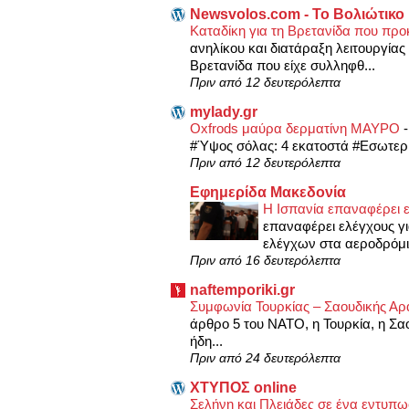
Newsvolos.com - Το Βολιώτικο
Καταδίκη για τη Βρετανίδα που προ
ανηλίκου και διατάραξη λειτουργία
Βρετανίδα που είχε συλληφθ...
Πριν από 12 δευτερόλεπτα
mylady.gr
Oxfrods μαύρα δερματίνη ΜΑΥΡΟ
#Ύψος σόλας: 4 εκατοστά #Εσωτερικ
Πριν από 12 δευτερόλεπτα
Εφημερίδα Μακεδονία
Η Ισπανία επαναφέρει ε
επαναφέρει ελέγχους γι
ελέγχων στα αεροδρόμια 
Πριν από 16 δευτερόλεπτα
naftemporiki.gr
Συμφωνία Τουρκίας – Σαουδικής Αρ
άρθρο 5 του ΝΑΤΟ, η Τουρκία, η Σα
ήδη...
Πριν από 24 δευτερόλεπτα
XΤΥΠΟΣ online
Σελήνη και Πλειάδες σε ένα εντυπ