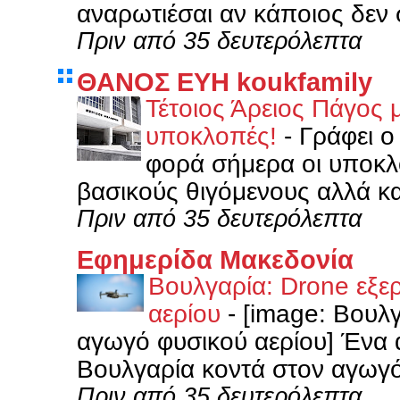
αναρωτιέσαι αν κάποιος δεν 
Πριν από 35 δευτερόλεπτα
ΘΑΝΟΣ ΕΥΗ koukfamily
Τέτοιος Άρειος Πάγος μ
υποκλοπές!
-
Γράφει 
φορά σήμερα οι υποκλο
βασικούς θιγόμενους αλλά κα
Πριν από 35 δευτερόλεπτα
Εφημερίδα Μακεδονία
Βουλγαρία: Drone εξε
αερίου
-
[image: Βουλγ
αγωγό φυσικού αερίου] Ένα 
Βουλγαρία κοντά στον αγωγό
Πριν από 35 δευτερόλεπτα