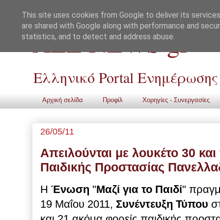
This site uses cookies from Google to deliver its services
are shared with Google along with performance and securi
ALL NEWS gr
statistics, and to detect and address abuse.
Ελληνικό Portal Ενημέρωσης
Αρχική σελίδα
Προφίλ
Χορηγίες - Συνεργασίες
26/05/11
Απειλούνται με λουκέτο 30 και
Παιδικής Προστασίας Πανελλα
Η
Ένωση
"
Μαζί για το Παιδί
" πραγ
19 Μαΐου 2011,
Συνέντευξη Τύπου
στ
και 21 ακόμα φορείς παιδικής προστ