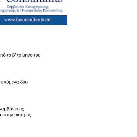
ό το β’ τρίμηνο του
α επόμενα δύο
αμβάνει τις
ο στην άκρη τις