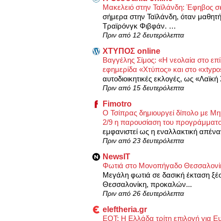
Μακελειό στην Ταϊλάνδη: Έφηβος σκ
σήμερα στην Ταϊλάνδη, όταν μαθητή
Τραϊρόνγκ Φιβφάν. …
Πριν από 12 δευτερόλεπτα
XΤΥΠΟΣ online
Βαγγέλης Σίμος: «Η νεολαία στο επ
εφημερίδα «Χτύπος» και στο «xtypo
αυτοδιοικητικές εκλογές, ως «Λαϊκ
Πριν από 15 δευτερόλεπτα
Fimotro
Ο Τσίπρας δημιουργεί δίπολο με Μη
2/9 η παρουσίαση του προγράμματ
εμφανιστεί ως η εναλλακτική απέναν
Πριν από 23 δευτερόλεπτα
NewsIT
Φωτιά στο Μονοπήγαδο Θεσσαλονίκη
Μεγάλη φωτιά σε δασική έκταση ξέ
Θεσσαλονίκη, προκαλών...
Πριν από 26 δευτερόλεπτα
eleftheria.gr
ΕΟΤ: Η Ελλάδα τρίτη επιλογή για Ε