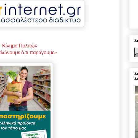
Σ
Κίνημα Πολιτών
λώνουμε ό,τι παράγουμε»
Σ
Σ