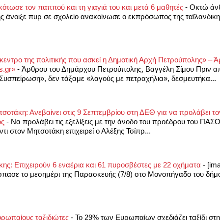
ότωσε τον παππού και τη γιαγιά του και μετά 6 μαθητές
-
Οκτώ άν
ς άνοιξε πυρ σε σχολείο ανακοίνωσε ο εκπρόσωπος της ταϊλανδικ
ίκεντρο της πολιτικής που ασκεί η Δημοτική Αρχή Πετρούπολης» – 
s.gr»
-
Άρθρου του Δημάρχου Πετρούπολης, Βαγγέλη Σίμου Πριν απ
ή Συσπείρωση», δεν τάξαμε «λαγούς με πετραχήλια», δεσμευτήκα...
τσοτάκη: Ανεβαίνει στις 9 Σεπτεμβρίου στη ΔΕΘ για να προλάβει το
ος
-
Να προλάβει τις εξελίξεις με την άνοδο του προέδρου του ΠΑΣ
τι στον Μητσοτάκη επιχειρεί ο Αλέξης Τσίπρ...
ς: Επιχειρούν 6 εναέρια και 61 πυροσβέστες με 22 οχήματα
-
[im
σπασε το μεσημέρι της Παρασκευής (7/8) στο Μονοπήγαδο του δήμ
υρωπαίους ταξιδιώτες
-
Το 29% των Ευρωπαίων σχεδιάζει ταξίδι στ