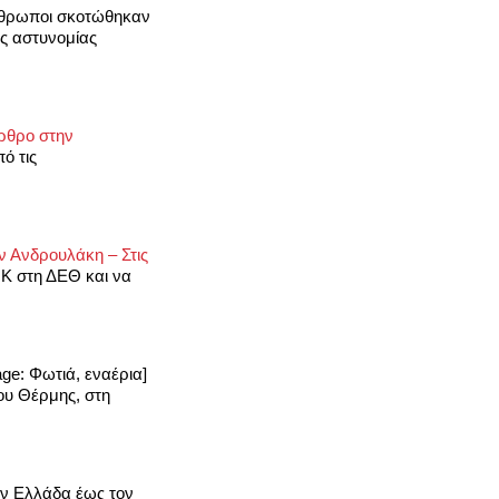
θρωποι σκοτώθηκαν
ης αστυνομίας
Άρθρο στην
ό τις
ν Ανδρουλάκη – Στις
ΟΚ στη ΔΕΘ και να
age: Φωτιά, εναέρια]
ου Θέρμης, στη
ην Ελλάδα έως τον