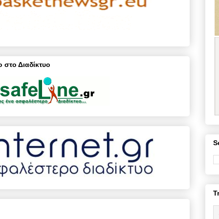
 στο Διαδίκτυο
S
T