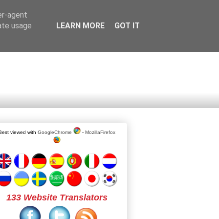
er-agent
rate usage
LEARN MORE
GOT IT
Best viewed with
GoogleChrome
-
MozillaFirefox
133 Website Translators