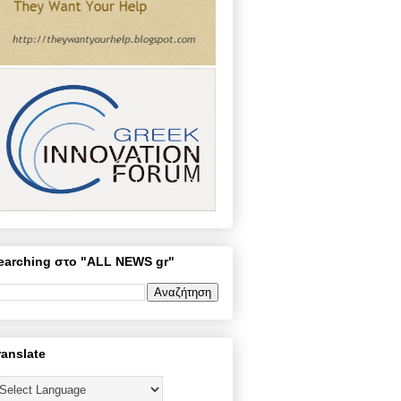
earching στο "ALL NEWS gr"
ranslate